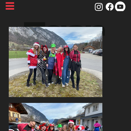
Fasn
acht
Die
mtig